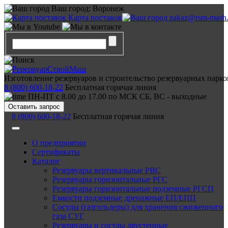
Ваш город:
Воронеж
Карта поставок
zakaz@rsm-mash.
Изготовление резервуаров и строительство резервуарных парко
8 (800) 600-18-22
Бесплатная горячая линия
ПН-ПТ с 8.00 до 17.00 по МСК СБ, ВС - выходные
Оставить запрос
8 (800) 600-18-22
Бесплатная горячая линия
О предприятии
Сертификаты
Каталог
Резервуары вертикальные РВС
Резервуары горизонтальные РГС
Резервуары горизонтальные подземные РГСП
Емкости подземные дренажные ЕП/ЕПП
Сосуды (газгольдеры) для хранения сжиженного
газа СУГ
Резервуары и сосуды двустенные