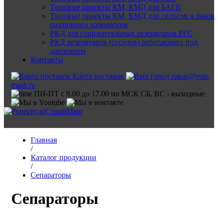
Типовые проекты КМ, КМД для БАГВ
Типовые проекты КМ, КМД для силосов и баков
различного назначения
РКД для горизонтальных резервуаров РГС
РКД резервуаров (сосудов) работающих под
давлением
Контакты
Карта поставок
zakaz@rsm-
mash.ru
ПН-ПТ с 8.00 до 17.00 по МСК СБ, ВС - выходные
Главная
/
Каталог продукции
/
Сепараторы
Сепараторы