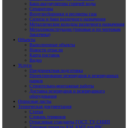
Баки-аккумуляторы горячей воды
Сепараторы
Воздухосборники и ресиверы газа
Силосы и баки различного назначения
Металлические колодцы различного назначения
Металлоконструкции (типовые и по чертежам
Заказчика)
Объекты
Выполненные объекты
Новости отрасли
Карта поставок
Видео
Услуги
Предпроектная подготовка
Проектирование резервуаров и резервуарных
парков
Строительно-монтажные работы
Доставка резервуаров и резервуарного
оборудования
Опросные листы
Техническая документация
Статьи
Словарь терминов
Отраслевые стандарты ГОСТ, ТУ, СНИП
Типовые проекты КМ, КМД для РВС