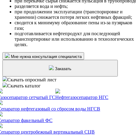
при перекачке сырья снижается пульсация в трубопроводе
разделяется вода и нефть;
при продолжении эксплуатации (транспорировке и
хранении) снижается потеря легких нефтяных фракций;
сводится к минимуму образование пены из-за пузярьков
газа;
подготавливается нефтепродукт для последующей
транспортировке или использованию в технологических
целях.
Мне нужна консультация специалиста
Заказать
Скачать опросный лист
Скачать каталог
Газосепаратор сетчатый ГС
Нефтегазосепаратор НГС
Сепаратор нефтегазовый со сбросом воды НГСВ
Сепаратор факельный ФС
Сепаратор центробежный вертикальный СЦВ